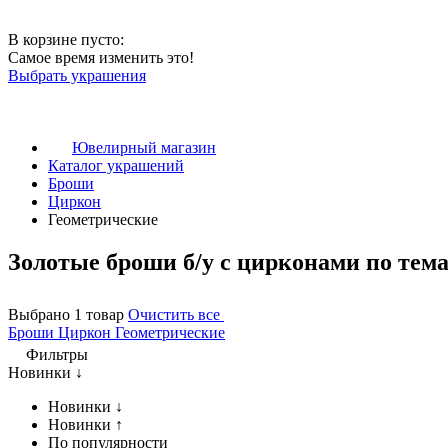
В корзине пусто:
Самое время изменить это!
Выбрать украшения
Ювелирный магазин
Каталог украшений
Броши
Циркон
Геометрические
Золотые броши б/у с цирконами по тем
Выбрано 1 товар
Очистить все
Броши
Циркон
Геометрические
Фильтры
Новинки ↓
Новинки ↓
Новинки ↑
По популярности