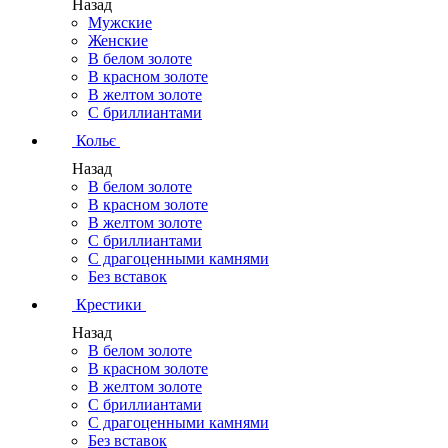
Назад
Мужские
Женские
В белом золоте
В красном золоте
В желтом золоте
С бриллиантами
Кольє
Назад
В белом золоте
В красном золоте
В желтом золоте
С бриллиантами
С драгоценными камнями
Без вставок
Крестики
Назад
В белом золоте
В красном золоте
В желтом золоте
С бриллиантами
С драгоценными камнями
Без вставок