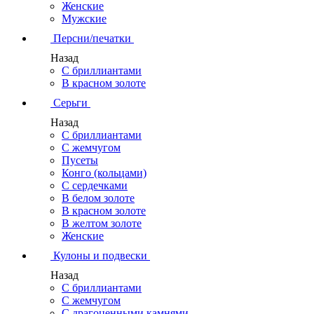
Женские
Мужские
Персни/печатки
Назад
С бриллиантами
В красном золоте
Серьги
Назад
С бриллиантами
С жемчугом
Пусеты
Конго (кольцами)
С сердечками
В белом золоте
В красном золоте
В желтом золоте
Женские
Кулоны и подвески
Назад
С бриллиантами
С жемчугом
С драгоценными камнями