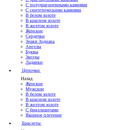
С полудрагоценными камнями
С синтетическими камнями
В белом золоте
В красном золоте
В желтом золоте
Женские
Сердечки
Знаки Зодиака
Ангелы
Буквы
Звезды
Ладанки
Цепочки
Назад
Женские
Мужские
В белом золоте
В красном золоте
В желтом золоте
С бриллиантами
Якорное плетение
Браслеты