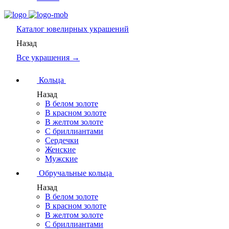
Каталог
ювелирных украшений
Назад
Все украшения →
Кольца
Назад
В белом золоте
В красном золоте
В желтом золоте
С бриллиантами
Сердечки
Женские
Мужские
Обручальные кольца
Назад
В белом золоте
В красном золоте
В желтом золоте
С бриллиантами