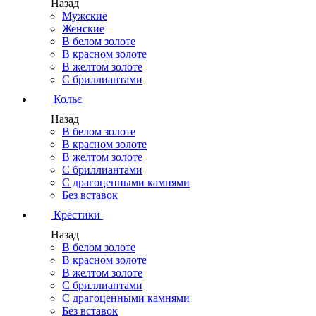
Назад
Мужские
Женские
В белом золоте
В красном золоте
В желтом золоте
С бриллиантами
Кольє
Назад
В белом золоте
В красном золоте
В желтом золоте
С бриллиантами
С драгоценными камнями
Без вставок
Крестики
Назад
В белом золоте
В красном золоте
В желтом золоте
С бриллиантами
С драгоценными камнями
Без вставок