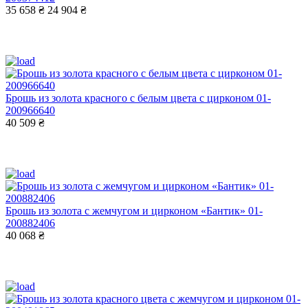
35 658 ₴
24 904 ₴
Брошь из золота красного с белым цвета с цирконом 01-
200966640
40 509 ₴
Брошь из золота с жемчугом и цирконом «Бантик» 01-
200882406
40 068 ₴