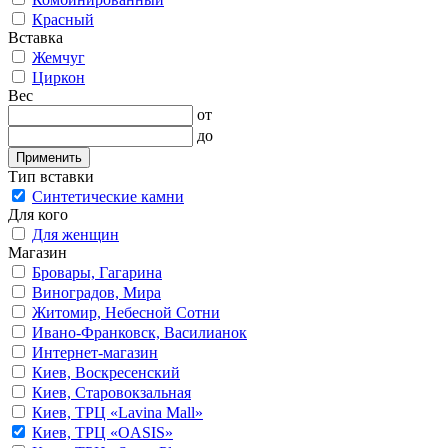
Красный
Вставка
Жемчуг
Циркон
Вес
от
до
Применить
Тип вставки
Синтетические камни
Для кого
Для женщин
Магазин
Бровары, Гагарина
Виноградов, Мира
Житомир, Небесной Сотни
Ивано-Франковск, Василианок
Интернет-магазин
Киев, Воскресенский
Киев, Старовокзальная
Киев, ТРЦ «Lavina Mall»
Киев, ТРЦ «OASIS»