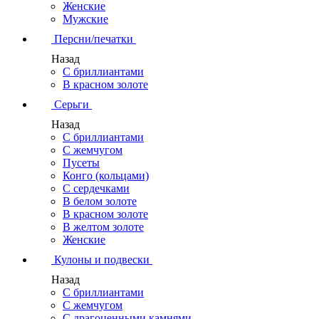
Женские
Мужские
Персни/печатки
Назад
С бриллиантами
В красном золоте
Серьги
Назад
С бриллиантами
С жемчугом
Пусеты
Конго (кольцами)
С сердечками
В белом золоте
В красном золоте
В желтом золоте
Женские
Кулоны и подвески
Назад
С бриллиантами
С жемчугом
С драгоценными камнями