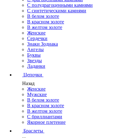
С полудрагоценными камнями
С синтетическими камнями
В белом золоте
В красном золоте
В желтом золоте
Женские
Сердечки
Знаки Зодиака
Ангелы
Буквы
Звезды
Ладанки
Цепочки
Назад
Женские
Мужские
В белом золоте
В красном золоте
В желтом золоте
С бриллиантами
Якорное плетение
Браслеты