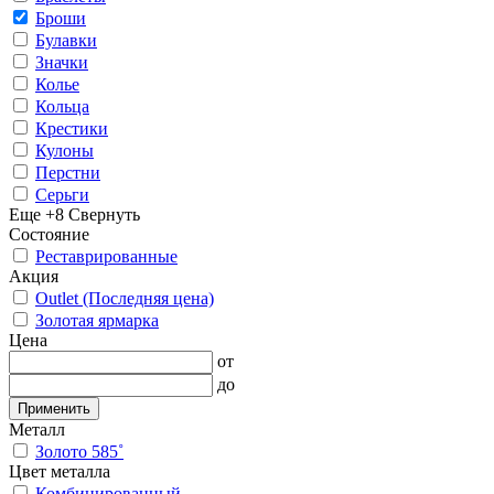
Броши
Булавки
Значки
Колье
Кольца
Крестики
Кулоны
Перстни
Серьги
Еще +8
Свернуть
Состояние
Реставрированные
Акция
Outlet (Последняя цена)
Золотая ярмарка
Цена
от
до
Применить
Металл
Золото 585˚
Цвет металла
Комбинированный