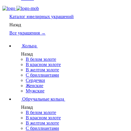
Каталог
ювелирных украшений
Назад
Все украшения →
Кольца
Назад
В белом золоте
В красном золоте
В желтом золоте
С бриллиантами
Сердечки
Женские
Мужские
Обручальные кольца
Назад
В белом золоте
В красном золоте
В желтом золоте
С бриллиантами