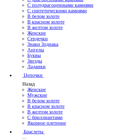
С полудрагоценными камнями
С синтетическими камнями
В белом золоте
В красном золоте
В желтом золоте
Женские
Сердечки
Знаки Зодиака
Ангелы
Буквы
Звезды
Ладанки
Цепочки
Назад
Женские
Мужские
В белом золоте
В красном золоте
В желтом золоте
С бриллиантами
Якорное плетение
Браслеты