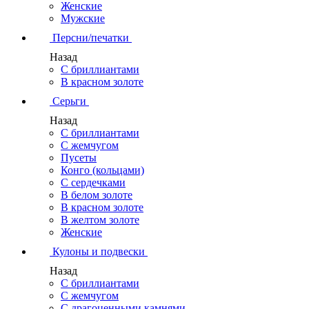
Женские
Мужские
Персни/печатки
Назад
С бриллиантами
В красном золоте
Серьги
Назад
С бриллиантами
С жемчугом
Пусеты
Конго (кольцами)
С сердечками
В белом золоте
В красном золоте
В желтом золоте
Женские
Кулоны и подвески
Назад
С бриллиантами
С жемчугом
С драгоценными камнями