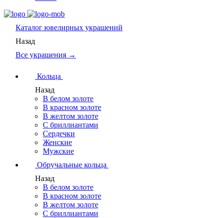
Каталог
ювелирных украшений
Назад
Все украшения →
Кольца
Назад
В белом золоте
В красном золоте
В желтом золоте
С бриллиантами
Сердечки
Женские
Мужские
Обручальные кольца
Назад
В белом золоте
В красном золоте
В желтом золоте
С бриллиантами