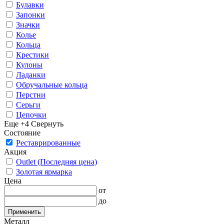
Булавки
Запонки
Значки
Колье
Кольца
Крестики
Кулоны
Ладанки
Обручальные кольца
Перстни
Серьги
Цепочки
Еще +4
Свернуть
Состояние
Реставрированные
Акция
Outlet (Последняя цена)
Золотая ярмарка
Цена
от
до
Применить
Металл