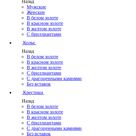
Назад
Мужские
Женские
В белом золоте
В красном золоте
В желтом золоте
С бриллиантами
Кольє
Назад
В белом золоте
В красном золоте
В желтом золоте
С бриллиантами
С драгоценными камнями
Без вставок
Крестики
Назад
В белом золоте
В красном золоте
В желтом золоте
С бриллиантами
С драгоценными камнями
Без вставок