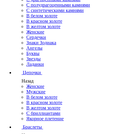
С полудрагоценными камнями
С синтетическими камнями
В белом золоте
В красном золоте
В желтом золоте
Женские
Сердечки
Знаки Зодиака
Ангелы
Буквы
Звезды
Ладанки
Цепочки
Назад
Женские
Мужские
В белом золоте
В красном золоте
В желтом золоте
С бриллиантами
Якорное плетение
Браслеты