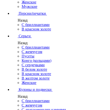
Женские
Мужские
Персни/печатки
Назад
С бриллиантами
В красном золоте
Серьги
Назад
С бриллиантами
С жемчугом
Пусеты
Конго (кольцами)
С сердечками
В белом золоте
В красном золоте
В желтом золоте
Женские
Кулоны и подвески
Назад
С бриллиантами
С жемчугом
С драгоценными камнями