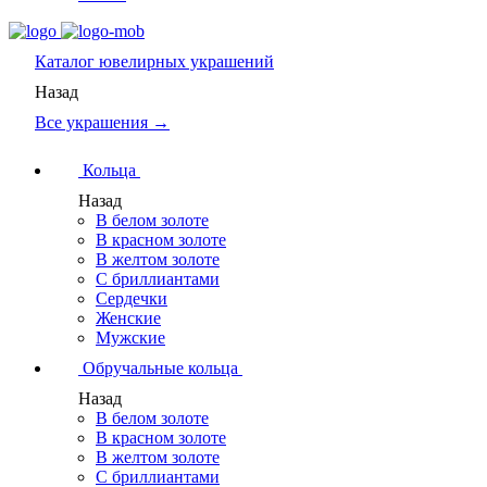
Каталог
ювелирных украшений
Назад
Все украшения →
Кольца
Назад
В белом золоте
В красном золоте
В желтом золоте
С бриллиантами
Сердечки
Женские
Мужские
Обручальные кольца
Назад
В белом золоте
В красном золоте
В желтом золоте
С бриллиантами