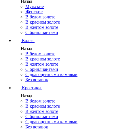
Назад
Мужские
Женские
В белом золоте
В красном золоте
В желтом золоте
С бриллиантами
Кольє
Назад
В белом золоте
В красном золоте
В желтом золоте
С бриллиантами
С драгоценными камнями
Без вставок
Крестики
Назад
В белом золоте
В красном золоте
В желтом золоте
С бриллиантами
С драгоценными камнями
Без вставок