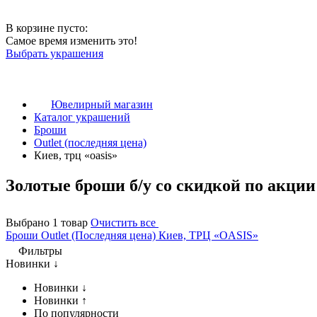
В корзине пусто:
Самое время изменить это!
Выбрать украшения
Ювелирный магазин
Каталог украшений
Броши
Outlet (последняя цена)
Киев, трц «oasis»
Золотые броши б/у со скидкой по акции
Выбрано 1 товар
Очистить все
Броши
Outlet (Последняя цена)
Киев, ТРЦ «OASIS»
Фильтры
Новинки ↓
Новинки ↓
Новинки ↑
По популярности