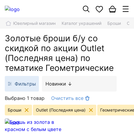
Ювелирный магазин
Каталог украшений
Броши
Out
Золотые броши б/у со
скидкой по акции Outlet
(Последняя цена) по
тематике Геометрические
Фильтры
Новинки ↓
Выбрано 1 товар
Очистить все
Броши
Outlet (Последняя цена)
Геометрически