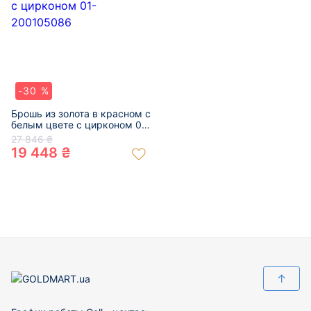
-30 %
Брошь из золота в красном с
белым цвете с цирконом 01-
200105086
27 846 ₴
19 448 ₴
↑