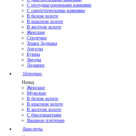
С полудрагоценными камнями
С синтетическими камнями
В белом золоте
В красном золоте
В желтом золоте
Женские
Сердечки
Знаки Зодиака
Ангелы
Буквы
Звезды
Ладанки
Цепочки
Назад
Женские
Мужские
В белом золоте
В красном золоте
В желтом золоте
С бриллиантами
Якорное плетение
Браслеты