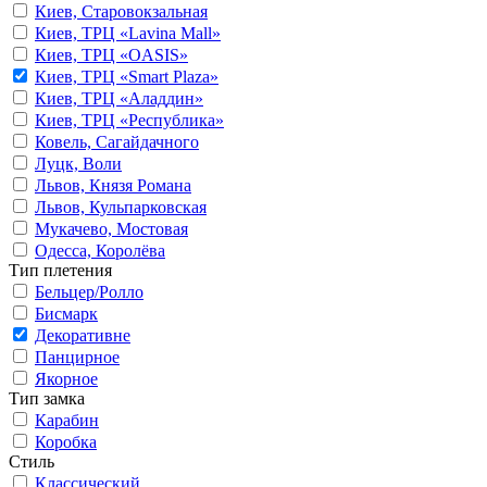
Киев, Старовокзальная
Киев, ТРЦ «Lavina Mall»
Киев, ТРЦ «OASIS»
Киев, ТРЦ «Smart Plaza»
Киев, ТРЦ «Аладдин»
Киев, ТРЦ «Республика»
Ковель, Сагайдачного
Луцк, Воли
Львов, Князя Романа
Львов, Кульпарковская
Мукачево, Мостовая
Одесса, Королёва
Тип плетения
Бельцер/Ролло
Бисмарк
Декоративне
Панцирное
Якорное
Тип замка
Карабин
Коробка
Стиль
Классический