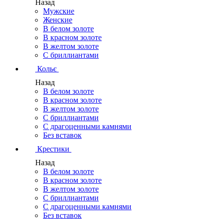
Назад
Мужские
Женские
В белом золоте
В красном золоте
В желтом золоте
С бриллиантами
Кольє
Назад
В белом золоте
В красном золоте
В желтом золоте
С бриллиантами
С драгоценными камнями
Без вставок
Крестики
Назад
В белом золоте
В красном золоте
В желтом золоте
С бриллиантами
С драгоценными камнями
Без вставок