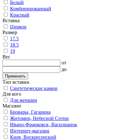
Белый
Комбинированный
Красный
Вставка
Циркон
Размер
17.5
18.5
19
Вес
от
до
Применить
Тип вставки
Синтетические камни
Для кого
Для женщин
Магазин
Бровары, Гагарина
Житомир, Небесной Сотни
Ивано-Франковск, Василианок
Интернет-магазин
Киев, Воскресенский