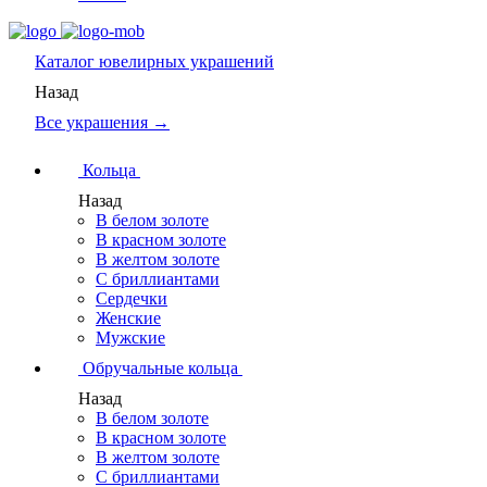
Каталог
ювелирных украшений
Назад
Все украшения →
Кольца
Назад
В белом золоте
В красном золоте
В желтом золоте
С бриллиантами
Сердечки
Женские
Мужские
Обручальные кольца
Назад
В белом золоте
В красном золоте
В желтом золоте
С бриллиантами