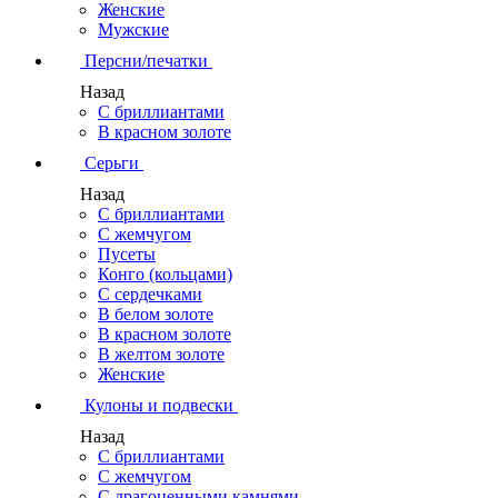
Женские
Мужские
Персни/печатки
Назад
С бриллиантами
В красном золоте
Серьги
Назад
С бриллиантами
С жемчугом
Пусеты
Конго (кольцами)
С сердечками
В белом золоте
В красном золоте
В желтом золоте
Женские
Кулоны и подвески
Назад
С бриллиантами
С жемчугом
С драгоценными камнями