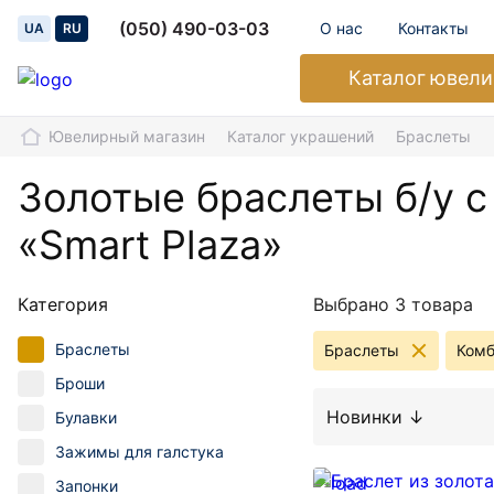
(050) 490-03-03
О нас
Контакты
UA
RU
Каталог
ювели
Ювелирный магазин
Каталог украшений
Браслеты
Золотые браслеты б/у с
«Smart Plaza»
Категория
Выбрано 3 товара
Браслеты
Браслеты
Комб
Броши
Новинки ↓
Булавки
Зажимы для галстука
Запонки