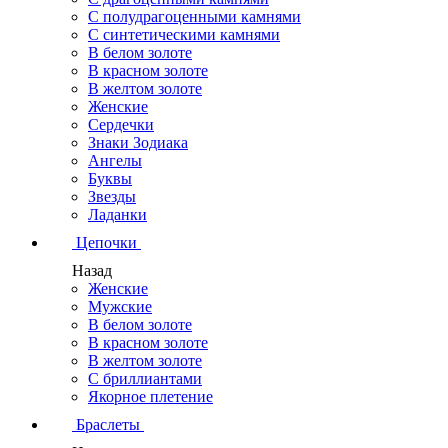
С полудрагоценными камнями
С синтетическими камнями
В белом золоте
В красном золоте
В желтом золоте
Женские
Сердечки
Знаки Зодиака
Ангелы
Буквы
Звезды
Ладанки
Цепочки
Назад
Женские
Мужские
В белом золоте
В красном золоте
В желтом золоте
С бриллиантами
Якорное плетение
Браслеты