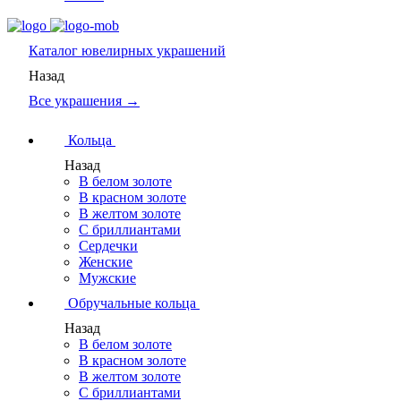
Каталог
ювелирных украшений
Назад
Все украшения →
Кольца
Назад
В белом золоте
В красном золоте
В желтом золоте
С бриллиантами
Сердечки
Женские
Мужские
Обручальные кольца
Назад
В белом золоте
В красном золоте
В желтом золоте
С бриллиантами