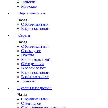
Женские
Мужские
Персни/печатки
Назад
С бриллиантами
В красном золоте
Серьги
Назад
С бриллиантами
С жемчугом
Пусеты
Конго (кольцами)
С сердечками
В белом золоте
В красном золоте
В желтом золоте
Женские
Кулоны и подвески
Назад
С бриллиантами
С жемчугом
С драгоценными камнями