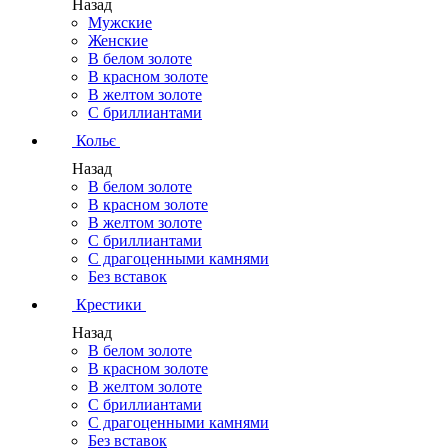
Назад
Мужские
Женские
В белом золоте
В красном золоте
В желтом золоте
С бриллиантами
Кольє
Назад
В белом золоте
В красном золоте
В желтом золоте
С бриллиантами
С драгоценными камнями
Без вставок
Крестики
Назад
В белом золоте
В красном золоте
В желтом золоте
С бриллиантами
С драгоценными камнями
Без вставок