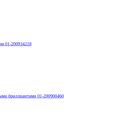
ном 01-200934218
лтыми бриллиантами 01-200900460