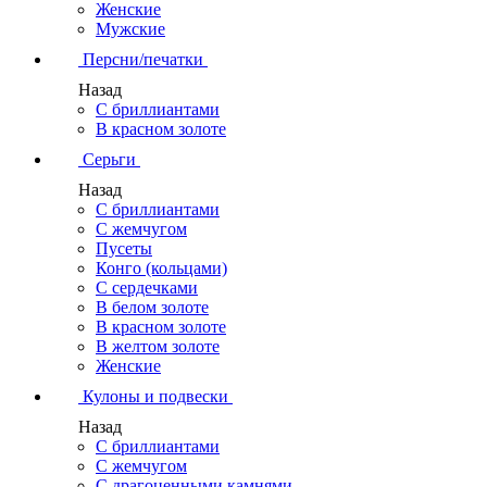
Женские
Мужские
Персни/печатки
Назад
С бриллиантами
В красном золоте
Серьги
Назад
С бриллиантами
С жемчугом
Пусеты
Конго (кольцами)
С сердечками
В белом золоте
В красном золоте
В желтом золоте
Женские
Кулоны и подвески
Назад
С бриллиантами
С жемчугом
С драгоценными камнями