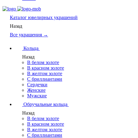
Каталог
ювелирных украшений
Назад
Все украшения →
Кольца
Назад
В белом золоте
В красном золоте
В желтом золоте
С бриллиантами
Сердечки
Женские
Мужские
Обручальные кольца
Назад
В белом золоте
В красном золоте
В желтом золоте
С бриллиантами