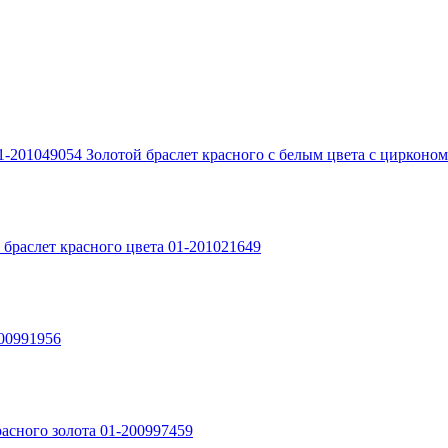
Золотой браслет красного с белым цвета с цирконо
 браслет красного цвета 01-201021649
200991956
расного золота 01-200997459