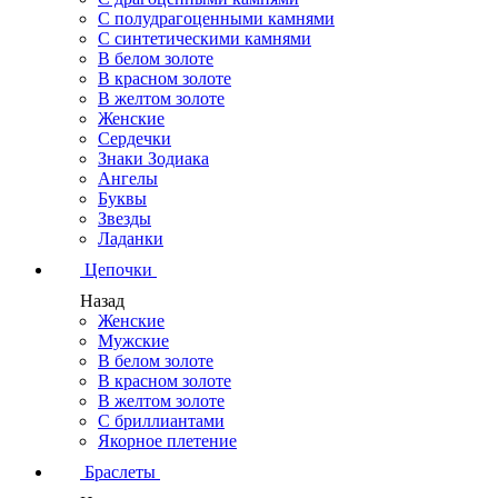
С полудрагоценными камнями
С синтетическими камнями
В белом золоте
В красном золоте
В желтом золоте
Женские
Сердечки
Знаки Зодиака
Ангелы
Буквы
Звезды
Ладанки
Цепочки
Назад
Женские
Мужские
В белом золоте
В красном золоте
В желтом золоте
С бриллиантами
Якорное плетение
Браслеты