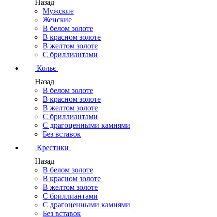
Назад
Мужские
Женские
В белом золоте
В красном золоте
В желтом золоте
С бриллиантами
Кольє
Назад
В белом золоте
В красном золоте
В желтом золоте
С бриллиантами
С драгоценными камнями
Без вставок
Крестики
Назад
В белом золоте
В красном золоте
В желтом золоте
С бриллиантами
С драгоценными камнями
Без вставок