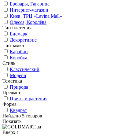
Бровары, Гагарина
Интернет-магазин
Киев, ТРЦ «Lavina Mall»
Одесса, Королёва
Тип плетения
Бисмарк
Декоративне
Тип замка
Карабин
Коробка
Стиль
Классический
Модерн
Тематика
Природа
Предмет
Цветы и растения
Форма
Квадрат
Найдено 5 товаров
Показать
Вверх
↑