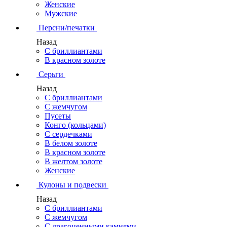
Женские
Мужские
Персни/печатки
Назад
С бриллиантами
В красном золоте
Серьги
Назад
С бриллиантами
С жемчугом
Пусеты
Конго (кольцами)
С сердечками
В белом золоте
В красном золоте
В желтом золоте
Женские
Кулоны и подвески
Назад
С бриллиантами
С жемчугом
С драгоценными камнями