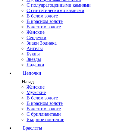
С полудрагоценными камнями
С синтетическими камнями
В белом золоте
В красном золоте
В желтом золоте
Женские
Сердечки
Знаки Зодиака
Ангелы
Буквы
Звезды
Ладанки
Цепочки
Назад
Женские
Мужские
В белом золоте
В красном золоте
В желтом золоте
С бриллиантами
Якорное плетение
Браслеты