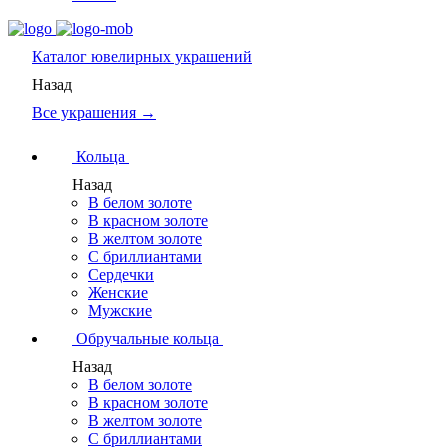
Каталог
ювелирных украшений
Назад
Все украшения →
Кольца
Назад
В белом золоте
В красном золоте
В желтом золоте
С бриллиантами
Сердечки
Женские
Мужские
Обручальные кольца
Назад
В белом золоте
В красном золоте
В желтом золоте
С бриллиантами