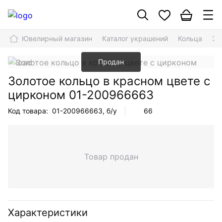
Ювелирный магазин
Каталог украшений
Кольца
Зо
Продан
Золотое кольцо в красном цвете с
цирконом
01-200966663
Код товара:
01-200966663
, б/у
66
Товар продан
Характеристики