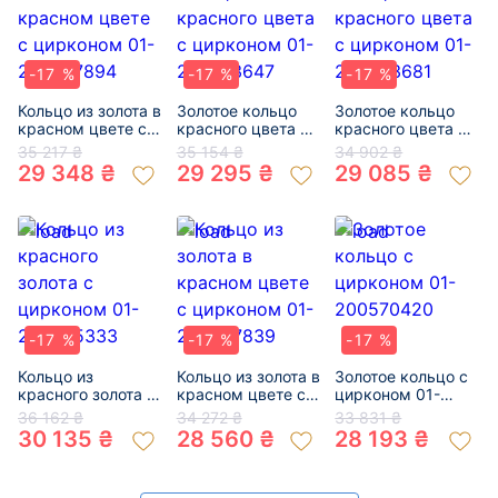
-17 %
-17 %
-17 %
Кольцо из золота в
Золотое кольцо
Золотое кольцо
красном цвете с
красного цвета с
красного цвета с
цирконом 01-
цирконом 01-
цирконом 01-
35 217 ₴
35 154 ₴
34 902 ₴
200437894
200473647
200633681
29 348 ₴
29 295 ₴
29 085 ₴
-17 %
-17 %
-17 %
Кольцо из
Кольцо из золота в
Золотое кольцо с
красного золота с
красном цвете с
цирконом 01-
цирконом 01-
цирконом 01-
200570420
36 162 ₴
34 272 ₴
33 831 ₴
200535333
200627839
30 135 ₴
28 560 ₴
28 193 ₴