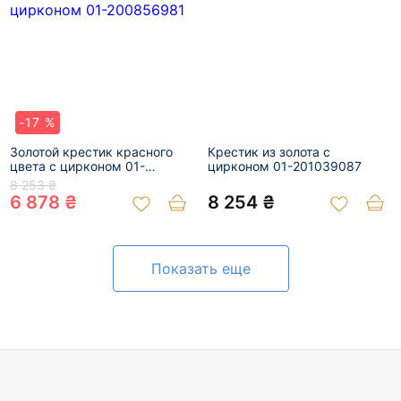
-17 %
Золотой крестик красного
Крестик из золота с
цвета с цирконом 01-
цирконом 01-201039087
200856981
8 253 ₴
6 878 ₴
8 254 ₴
Показать еще