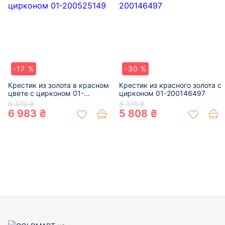
-17 %
-30 %
Крестик из золота в красном
Крестик из красного золота с
цвете с цирконом 01-
цирконом 01-200146497
200525149
8 379 ₴
8 316 ₴
6 983 ₴
5 808 ₴