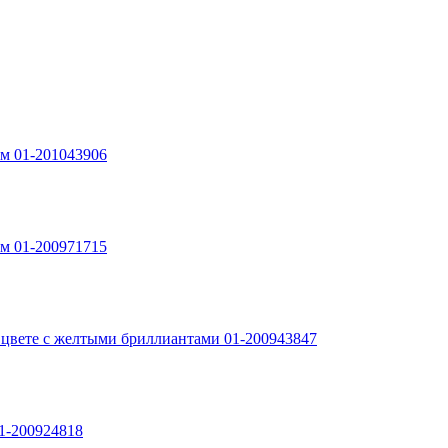
ом 01-201043906
ом 01-200971715
м цвете с желтыми бриллиантами 01-200943847
01-200924818