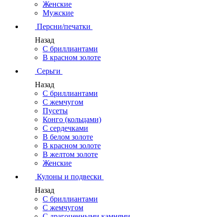
Женские
Мужские
Персни/печатки
Назад
С бриллиантами
В красном золоте
Серьги
Назад
С бриллиантами
С жемчугом
Пусеты
Конго (кольцами)
С сердечками
В белом золоте
В красном золоте
В желтом золоте
Женские
Кулоны и подвески
Назад
С бриллиантами
С жемчугом
С драгоценными камнями