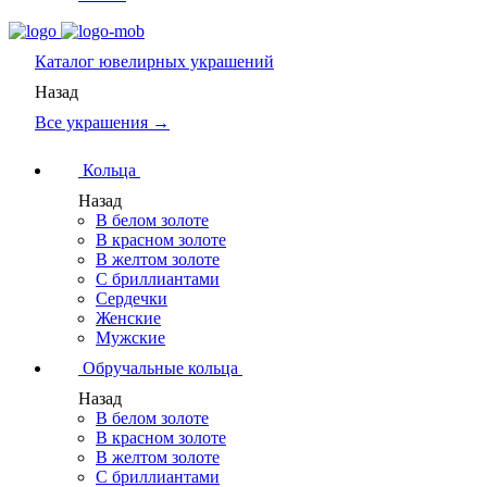
Каталог
ювелирных украшений
Назад
Все украшения →
Кольца
Назад
В белом золоте
В красном золоте
В желтом золоте
С бриллиантами
Сердечки
Женские
Мужские
Обручальные кольца
Назад
В белом золоте
В красном золоте
В желтом золоте
С бриллиантами