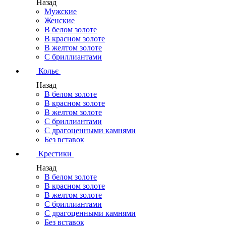
Назад
Мужские
Женские
В белом золоте
В красном золоте
В желтом золоте
С бриллиантами
Кольє
Назад
В белом золоте
В красном золоте
В желтом золоте
С бриллиантами
С драгоценными камнями
Без вставок
Крестики
Назад
В белом золоте
В красном золоте
В желтом золоте
С бриллиантами
С драгоценными камнями
Без вставок