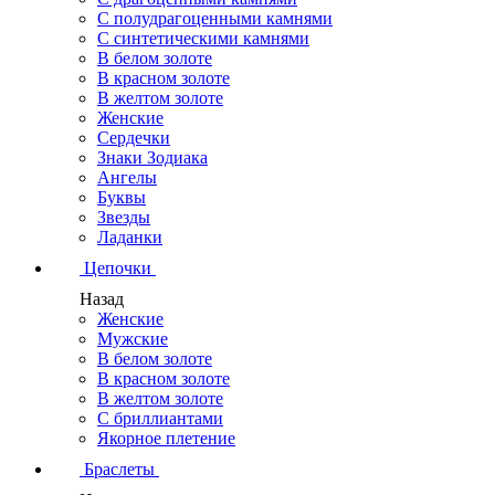
С полудрагоценными камнями
С синтетическими камнями
В белом золоте
В красном золоте
В желтом золоте
Женские
Сердечки
Знаки Зодиака
Ангелы
Буквы
Звезды
Ладанки
Цепочки
Назад
Женские
Мужские
В белом золоте
В красном золоте
В желтом золоте
С бриллиантами
Якорное плетение
Браслеты