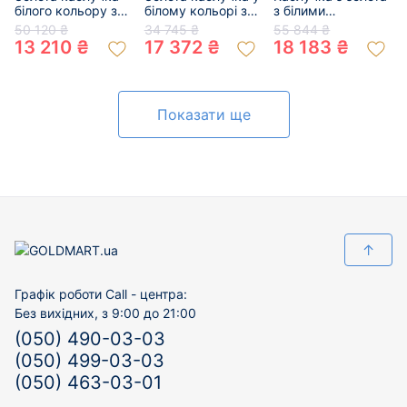
білого кольору з
білому кольорі з
з білими
білими діамантами
білими діамантами
діамантами 01-
50 120 ₴
34 745 ₴
55 844 ₴
01-200295189
01-200804858
200344057
13 210 ₴
17 372 ₴
18 183 ₴
Показати ще
↑
Графік роботи Call - центра:
Без вихідних, з 9:00 до 21:00
(050) 490-03-03
(050) 499-03-03
(050) 463-03-01