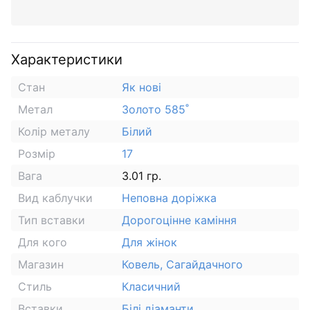
Характеристики
Стан
Як нові
Метал
Золото 585˚
Колір металу
Білий
Розмір
17
Вага
3.01 гр.
Вид каблучки
Неповна доріжка
Тип вставки
Дорогоцінне каміння
Для кого
Для жінок
Магазин
Ковель, Сагайдачного
Стиль
Класичний
Вставки
Білі діаманти