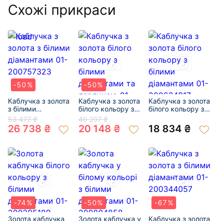
Схожі прикраси
-50%
-50%
Каблучка з золота
Каблучка з золота
Каблучка з золота
з білими
білого кольору з
білого кольору з
діамантами 01-
білими діамантами
білими діамантами
53 477 ₴
40 297 ₴
200757323
та перлиною 01-
01-200634917
26 738 ₴
20 148 ₴
18 834 ₴
200327197
-74%
-50%
-67%
Золота каблучка
Золота каблучка у
Каблучка з золота