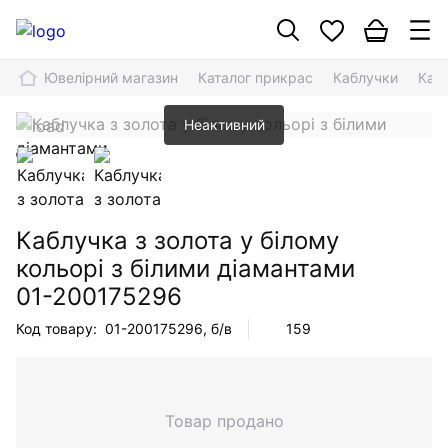
Ювелірний магазин
Каталог прикрас
Каблучки
Кабл
Неактивний
Каблучка з золота у білому
кольорі з білими діамантами
01-200175296
Код товару:
01-200175296
, б/в
159
Товар продано