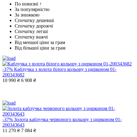
По новизні ↑
За популярністю
За знижкою
Спочатку дешевші
Спочатку дорожчі
Спочатку легші
Спочатку важчі
Від меншої ціни за грам
Від більшої ціни за грам
-37%
Каблучка з золота білого кольору з цирконом 01-
200343682
10 990 ₴
6 908 ₴
-37%
Золота каблучка червоного кольору з цирконом 01-
200343643
11 270 ₴
7 084 ₴