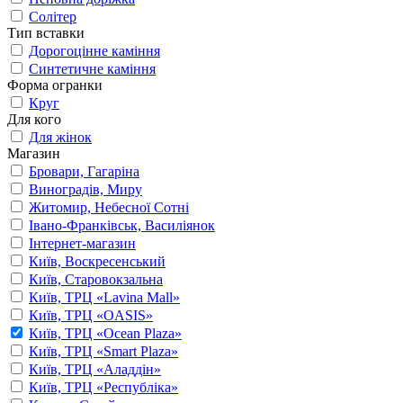
Солітер
Тип вставки
Дорогоцінне каміння
Синтетичне каміння
Форма огранки
Круг
Для кого
Для жінок
Магазин
Бровари, Гагаріна
Виноградів, Миру
Житомир, Небесної Сотні
Івано-Франківськ, Василіянок
Інтернет-магазин
Київ, Воскресенський
Київ, Старовокзальна
Київ, ТРЦ «Lavina Mall»
Київ, ТРЦ «OASIS»
Київ, ТРЦ «Ocean Plaza»
Київ, ТРЦ «Smart Plaza»
Київ, ТРЦ «Аладдін»
Київ, ТРЦ «Республіка»