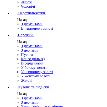
Жіночі
Чоловічі
Перстні/печатки
Назад
З діамантами
В червоному золоті
Сережки
Назад
З діамантами
З перлами
Пусети
Конго (кільця)
Із сердечками
У білому золоті
У червоному золоті
У жовтому золоті
Жіночі
Кулони та підвіски
Назад
З діамантами
З перлами
З дорогоцінним камінням