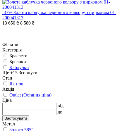
-37%
Золота каблучка червоного кольору з цирконом 01-
200041313
13 650 ₴
8 580 ₴
Фільтри
Категорія
Браслети
Брелоки
Каблучки
Ще +15
Згорнути
Стан
Як нові
Акція
Outlet (Остання ціна)
Ціна
від
до
Застосувати
Метал
Золото 585˚