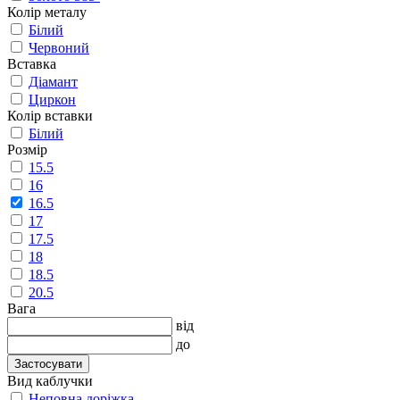
Колір металу
Білий
Червоний
Вставка
Діамант
Циркон
Колір вставки
Білий
Розмір
15.5
16
16.5
17
17.5
18
18.5
20.5
Вага
від
до
Застосувати
Вид каблучки
Неповна доріжка