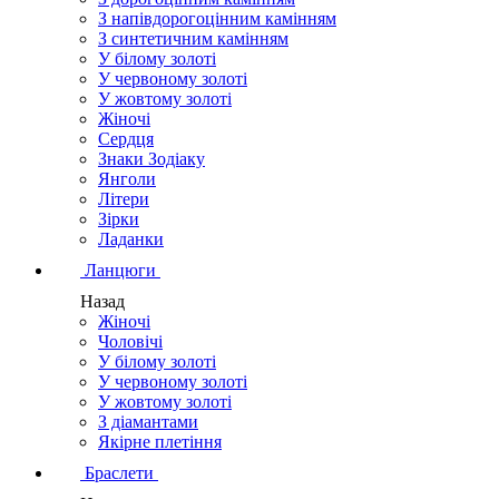
З напівдорогоцінним камінням
З синтетичним камінням
У білому золоті
У червоному золоті
У жовтому золоті
Жіночі
Сердця
Знаки Зодіаку
Янголи
Літери
Зірки
Ладанки
Ланцюги
Назад
Жіночі
Чоловічі
У білому золоті
У червоному золоті
У жовтому золоті
З діамантами
Якірне плетіння
Браслети