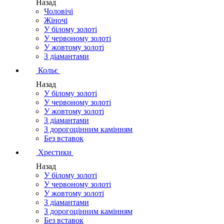
Назад
Чоловічі
Жіночі
У білому золоті
У червоному золоті
У жовтому золоті
З діамантами
Кольє
Назад
У білому золоті
У червоному золоті
У жовтому золоті
З діамантами
З дорогоцінним камінням
Без вставок
Хрестики
Назад
У білому золоті
У червоному золоті
У жовтому золоті
З діамантами
З дорогоцінним камінням
Без вставок