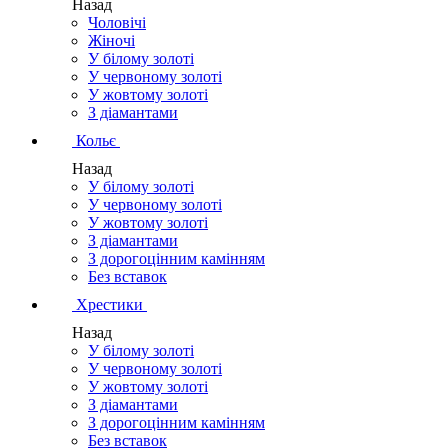
Назад
Чоловічі
Жіночі
У білому золоті
У червоному золоті
У жовтому золоті
З діамантами
Кольє
Назад
У білому золоті
У червоному золоті
У жовтому золоті
З діамантами
З дорогоцінним камінням
Без вставок
Хрестики
Назад
У білому золоті
У червоному золоті
У жовтому золоті
З діамантами
З дорогоцінним камінням
Без вставок