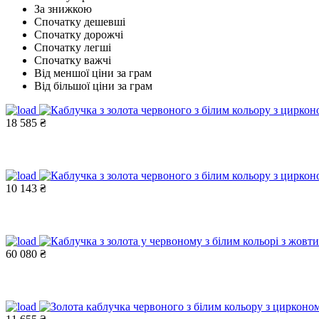
За знижкою
Спочатку дешевші
Спочатку дорожчі
Спочатку легші
Спочатку важчі
Від меншої ціни за грам
Від більшої ціни за грам
18 585 ₴
10 143 ₴
60 080 ₴