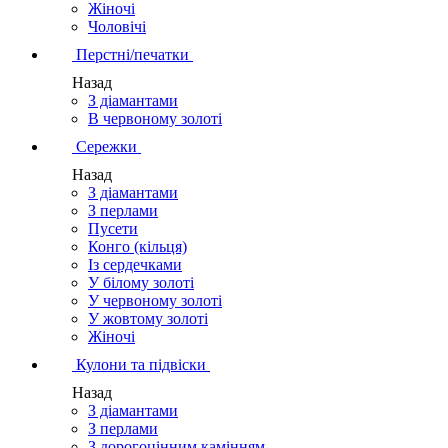
Жіночі
Чоловічі
Перстні/печатки
Назад
З діамантами
В червоному золоті
Сережки
Назад
З діамантами
З перлами
Пусети
Конго (кільця)
Із сердечками
У білому золоті
У червоному золоті
У жовтому золоті
Жіночі
Кулони та підвіски
Назад
З діамантами
З перлами
З дорогоцінним камінням