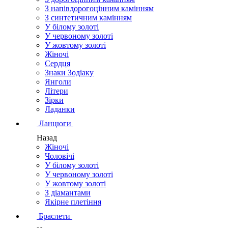
З напівдорогоцінним камінням
З синтетичним камінням
У білому золоті
У червоному золоті
У жовтому золоті
Жіночі
Сердця
Знаки Зодіаку
Янголи
Літери
Зірки
Ладанки
Ланцюги
Назад
Жіночі
Чоловічі
У білому золоті
У червоному золоті
У жовтому золоті
З діамантами
Якірне плетіння
Браслети