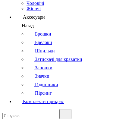
Чоловічі
Жіночі
Аксесуари
Назад
Брошки
Брелоки
Шпильки
Затискачі для краватки
Запонки
Значки
Годинники
Пірсинг
Комплекти прикрас