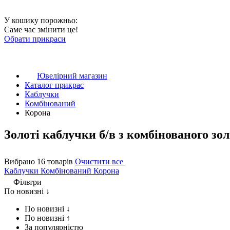
У кошику порожньо:
Саме час змінити це!
Обрати прикраси
Ювелірний магазин
Каталог прикрас
Каблучки
Комбінований
Корона
Золоті каблучки б/в з комбінованого зо
Вибрано 16 товарів
Очистити все
Каблучки
Комбінований
Корона
Фільтри
По новизні ↓
По новизні ↓
По новизні ↑
За популярністю