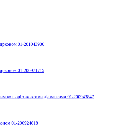
 цирконом 01-201043906
 цирконом 01-200971715
ілим кольорі з жовтими діамантами 01-200943847
рконом 01-200924818