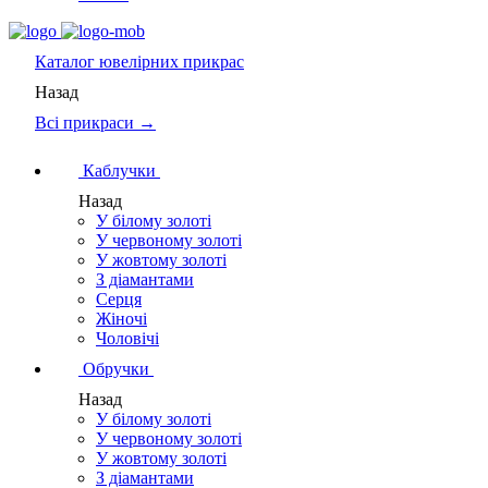
Каталог
ювелірних прикрас
Назад
Всі прикраси →
Каблучки
Назад
У білому золоті
У червоному золоті
У жовтому золоті
З діамантами
Серця
Жіночі
Чоловічі
Обручки
Назад
У білому золоті
У червоному золоті
У жовтому золоті
З діамантами